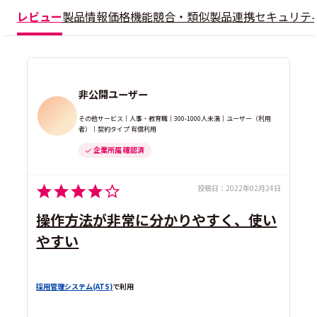
レビュー
製品情報
価格
機能
競合・類似製品
連携
セキュリテ
非公開ユーザー
その他サービス｜人事・教育職｜300-1000人未満｜ユーザー（利用
者）｜契約タイプ 有償利用
企業所属 確認済
投稿日：
2022年02月24日
操作方法が非常に分かりやすく、使い
やすい
採用管理システム(ATS)
で利用