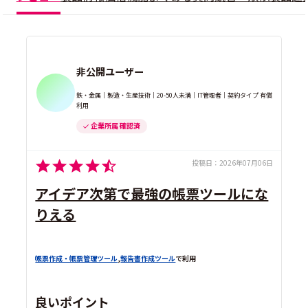
非公開ユーザー
鉄・金属｜製造・生産技術｜20-50人未満｜IT管理者｜契約タイプ 有償
利用
企業所属 確認済
投稿日：
2026年07月06日
アイデア次第で最強の帳票ツールにな
りえる
帳票作成・帳票管理ツール
,
報告書作成ツール
で利用
良いポイント