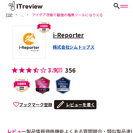
TOP
...
アイデア次第で最強の帳票ツールになりえる
i-Reporter
株式会社シムトップス
3.9
356
ブックマーク登録
レビューを書く
レビュー
製品情報
価格
機能
よくある質問
競合・類似製品
連