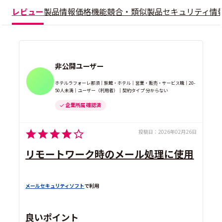
レビュー
製品情報
価格
機能
競合・類似製品
セキュリティ情
非公開ユーザー
ホテルラフォーレ那須｜旅館・ホテル｜営業・販売・サービス職｜20-
50人未満｜ユーザー（利用者）｜契約タイプ 分からない
企業所属 確認済
投稿日：
2026年02月26日
リモートワーク時のメール処理に使用
メールセキュリティソフト
で利用
良いポイント