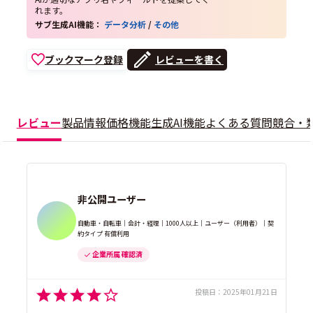
れます。
サブ生成AI機能：
データ分析
/
その他
ブックマーク登録
レビューを書く
レビュー
製品情報
価格
機能
生成AI機能
よくある質問
競合・
非公開ユーザー
自動車・自転車｜会計・経理｜1000人以上｜ユーザー（利用者）｜契
約タイプ 有償利用
企業所属 確認済
投稿日：
2025年01月21日