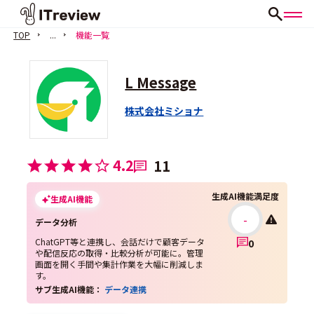
TOP
...
機能一覧
L Message
株式会社ミショナ
4.2
11
生成AI機能満足度
生成AI機能
-
データ分析
ChatGPT等と連携し、会話だけで顧客データ
0
や配信反応の取得・比較分析が可能に。管理
画面を開く手間や集計作業を大幅に削減しま
す。
サブ生成AI機能：
データ連携