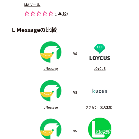
MAツール
-
(0)
L Messageの比較
VS
L Message
LOYCUS
VS
L Message
クウゼン（KUZEN）
VS