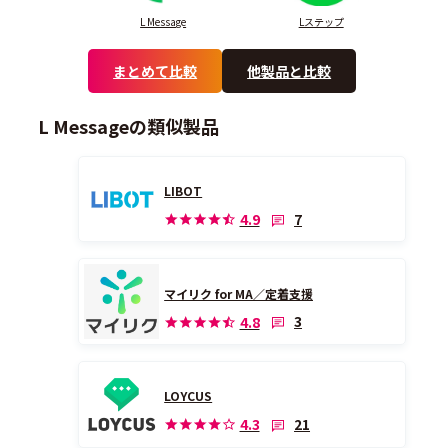
L Message
Lステップ
まとめて比較
他製品と比較
L Messageの類似製品
LIBOT
7
4.9
マイリク for MA／定着支援
3
4.8
LOYCUS
21
4.3