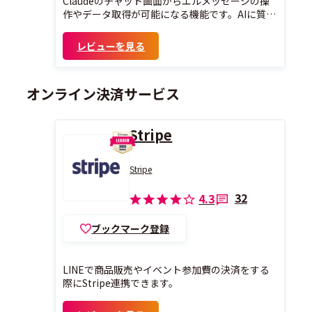
Claudeのチャット画面からエルメッセージの操
作やデータ取得が可能になる機能です。AIに質問
するだけで、ユーザー情報の確認や配信履歴・フ
ォーム回答データの取得が瞬時に行えます。
レビューを見る
オンライン決済サービス
Stripe
Stripe
32
4.3
ブックマーク登録
LINEで商品販売やイベント参加費の決済をする
際にStripe連携できます。