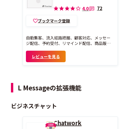
72
4.0
ブックマーク登録
自動集客、流入経路把握、顧客対応、メッセー
ジ配信、予約受付、リマインド配信、商品販
売、決済、分析などマーケティング等に必要な
機能が活用できます。
レビューを見る
L Messageの拡張機能
ビジネスチャット
Chatwork