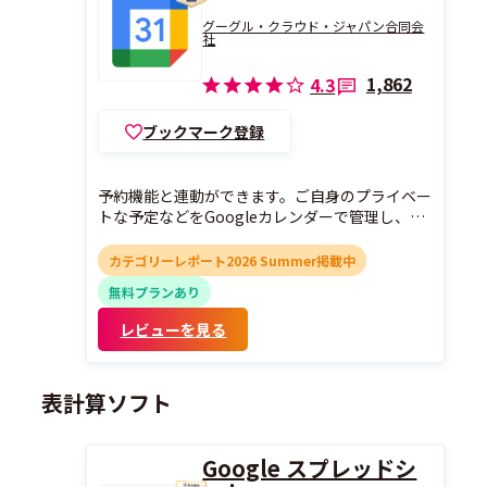
グーグル・クラウド・ジャパン合同会
社
1,862
4.3
ブックマーク登録
予約機能と連動ができます。ご自身のプライベー
トな予定などをGoogleカレンダーで管理し、空
いている日程のみL Message上の予約機能で受付
可能になります。
カテゴリーレポート2026 Summer掲載中
無料プランあり
レビューを見る
表計算ソフト
Google スプレッドシ