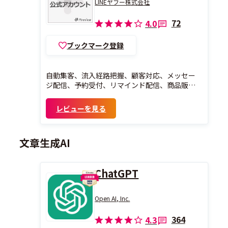
LINEヤフー株式会社
72
4.0
ブックマーク登録
自動集客、流入経路把握、顧客対応、メッセー
ジ配信、予約受付、リマインド配信、商品販
売、決済、分析などマーケティング等に必要な
機能が活用できます。
レビューを見る
文章生成AI
ChatGPT
Open AI, Inc.
364
4.3