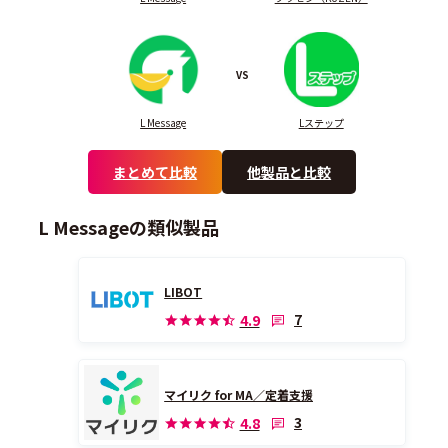
VS
L Message
Lステップ
まとめて比較
他製品と比較
L Messageの類似製品
LIBOT
7
4.9
マイリク for MA／定着支援
3
4.8