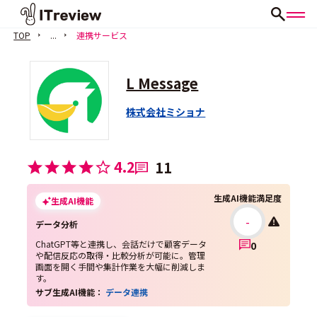
TOP
...
連携サービス
L Message
株式会社ミショナ
4.2
11
生成AI機能満足度
生成AI機能
-
データ分析
ChatGPT等と連携し、会話だけで顧客データ
0
や配信反応の取得・比較分析が可能に。管理
画面を開く手間や集計作業を大幅に削減しま
す。
サブ生成AI機能：
データ連携