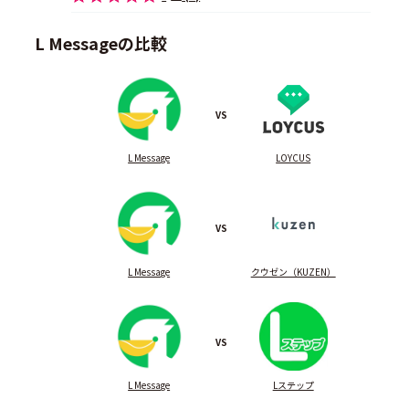
L Messageの比較
VS
L Message
LOYCUS
VS
L Message
クウゼン（KUZEN）
VS
L Message
Lステップ