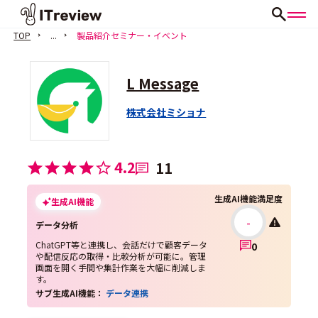
TOP
...
製品紹介セミナー・イベント
L Message
株式会社ミショナ
4.2
11
生成AI機能満足度
生成AI機能
-
データ分析
ChatGPT等と連携し、会話だけで顧客データ
0
や配信反応の取得・比較分析が可能に。管理
画面を開く手間や集計作業を大幅に削減しま
す。
サブ生成AI機能：
データ連携