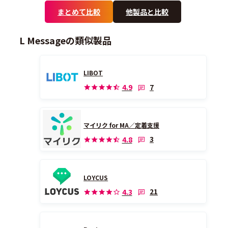
まとめて比較
他製品と比較
L Messageの類似製品
LIBOT
7
4.9
マイリク for MA／定着支援
3
4.8
LOYCUS
21
4.3