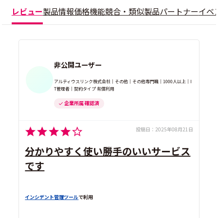
レビュー
製品情報
価格
機能
競合・類似製品
パートナー
イベ
非公開ユーザー
アルティウスリンク株式会社｜その他｜その他専門職｜1000人以上｜I
T管理者｜契約タイプ 有償利用
企業所属 確認済
投稿日：
2025年08月21日
分かりやすく使い勝手のいいサービス
です
インシデント管理ツール
で利用