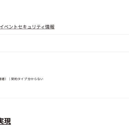
イベント
セキュリティ情報
用者）｜契約タイプ 分からない
実現