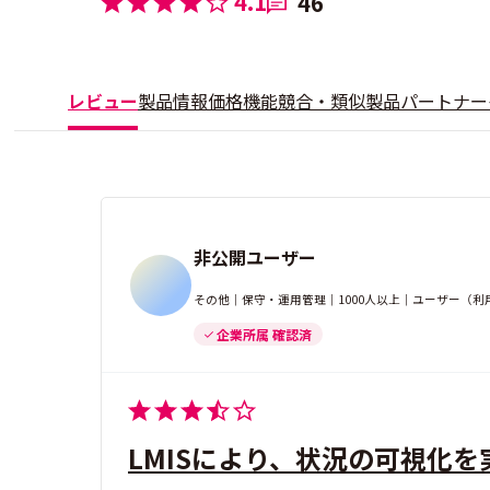
4.1
46
レビュー
製品情報
価格
機能
競合・類似製品
パートナー
非公開ユーザー
その他｜保守・運用管理｜1000人以上｜ユーザー（利
企業所属 確認済
LMISにより、状況の可視化を