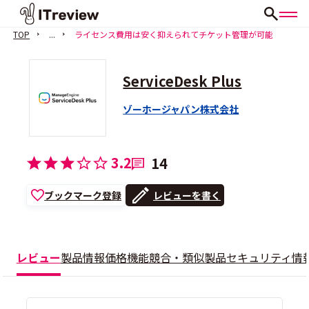
TOP
...
ライセンス費用は安く抑えられてチケット管理が可能
ServiceDesk Plus
ゾーホージャパン株式会社
3.2
14
ブックマーク登録
レビューを書く
レビュー
製品情報
価格
機能
競合・類似製品
セキュリティ情