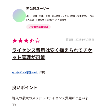
非公開ユーザー
会計、税務、法務、労務｜社内情報システム（開発・運用管理）｜100
0人以上｜IT管理者｜契約タイプ 有償利用
企業所属 確認済
投稿日：
2024年04月28日
ライセンス費用は安く抑えられてチケ
ット管理が可能
インシデント管理ツール
で利用
良いポイント
導入の最大のメリットはライセンス費用だと思いま
す。