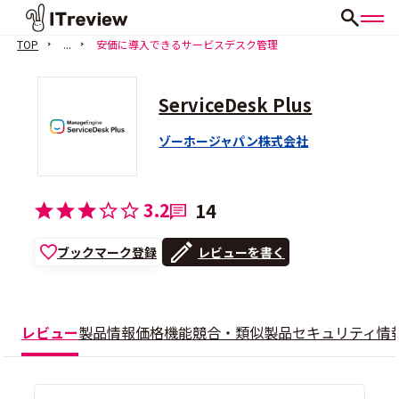
TOP
...
安価に導入できるサービスデスク管理
ServiceDesk Plus
ゾーホージャパン株式会社
3.2
14
ブックマーク登録
レビューを書く
レビュー
製品情報
価格
機能
競合・類似製品
セキュリティ情