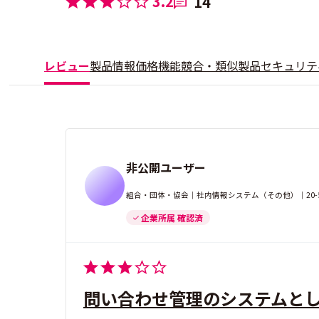
3.2
14
レビュー
製品情報
価格
機能
競合・類似製品
セキュリテ
非公開ユーザー
組合・団体・協会｜社内情報システム（その他）｜20-
企業所属 確認済
問い合わせ管理のシステムと