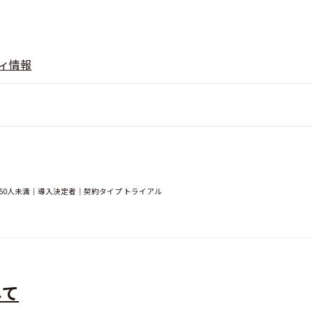
ィ情報
50人未満｜導入決定者｜契約タイプ トライアル
して