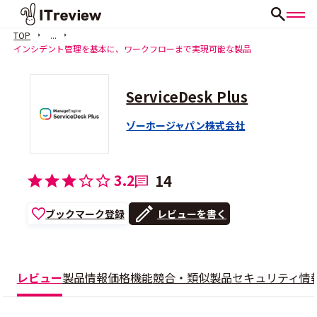
TOP
...
インシデント管理を基本に、ワークフローまで実現可能な製品
ServiceDesk Plus
ゾーホージャパン株式会社
3.2
14
ブックマーク登録
レビューを書く
レビュー
製品情報
価格
機能
競合・類似製品
セキュリティ情