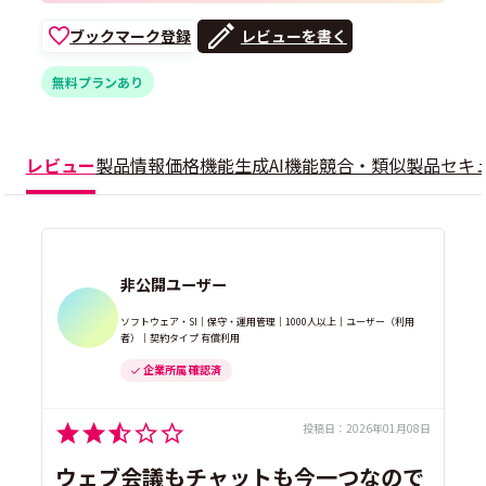
ブックマーク登録
レビューを書く
無料プランあり
レビュー
製品情報
価格
機能
生成AI機能
競合・類似製品
セキ
非公開ユーザー
ソフトウェア・SI｜保守・運用管理｜1000人以上｜ユーザー（利用
者）｜契約タイプ 有償利用
企業所属 確認済
投稿日：
2026年01月08日
ウェブ会議もチャットも今一つなので