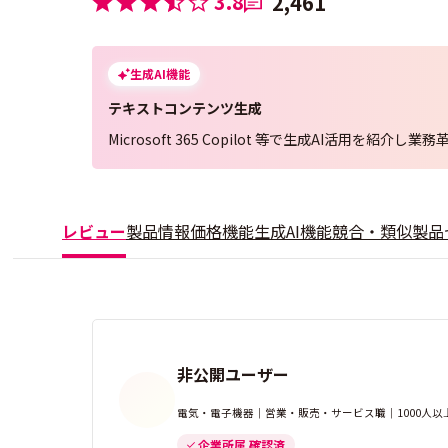
3.8
2,461
生成AI機能
テキストコンテンツ生成
Microsoft 365 Copilot 等で生成AI活用を紹介し業
レビュー
製品情報
価格
機能
生成AI機能
競合・類似製品
非公開ユーザー
電気・電子機器｜営業・販売・サービス職｜1000人以
企業所属 確認済