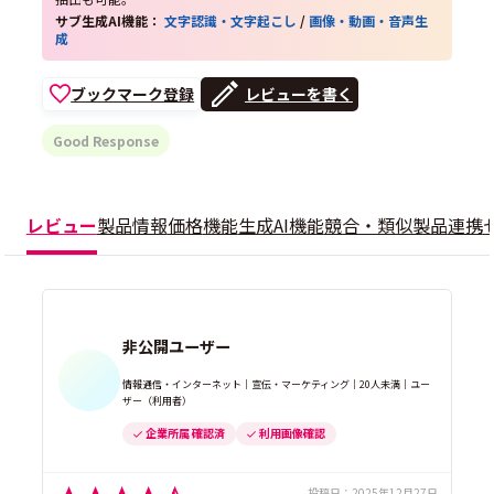
サブ生成AI機能：
文字認識・文字起こし
/
画像・動画・音声生
成
ブックマーク登録
レビューを書く
Good Response
レビュー
製品情報
価格
機能
生成AI機能
競合・類似製品
連携
非公開ユーザー
情報通信・インターネット｜宣伝・マーケティング｜20人未満｜ユー
ザー（利用者）
企業所属 確認済
利用画像確認
投稿日：
2025年12月27日