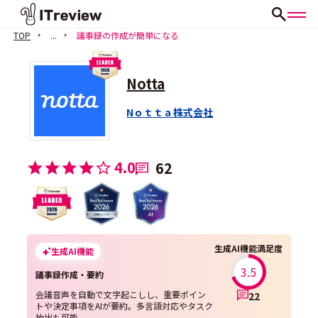
TOP
...
議事録の作成が簡単になる
Notta
Nｏｔｔａ株式会社
4.0
62
生成AI機能満足度
生成AI機能
3.5
議事録作成・要約
会議音声を自動で文字起こしし、重要ポイン
22
トや決定事項をAIが要約。多言語対応やタスク
抽出も可能。