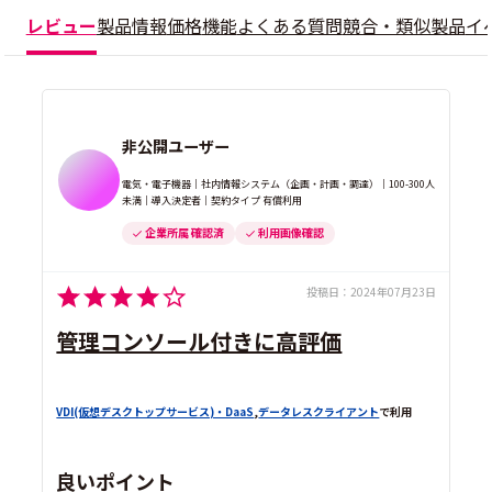
レビュー
製品情報
価格
機能
よくある質問
競合・類似製品
イ
非公開ユーザー
電気・電子機器｜社内情報システム（企画・計画・調達）｜100-300人
未満｜導入決定者｜契約タイプ 有償利用
企業所属 確認済
利用画像確認
投稿日：
2024年07月23日
管理コンソール付きに高評価
VDI(仮想デスクトップサービス)・DaaS
,
データレスクライアント
で利用
良いポイント