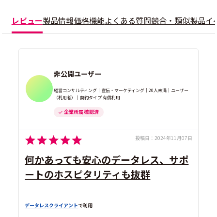
レビュー
製品情報
価格
機能
よくある質問
競合・類似製品
イ
非公開ユーザー
経営コンサルティング｜宣伝・マーケティング｜20人未満｜ユーザー
（利用者）｜契約タイプ 有償利用
企業所属 確認済
投稿日：
2024年11月07日
何かあっても安心のデータレス、サポ
ートのホスピタリティも抜群
データレスクライアント
で利用