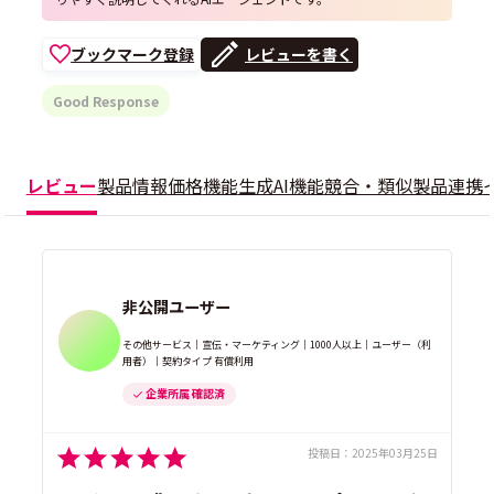
ブックマーク登録
レビューを書く
Good Response
レビュー
製品情報
価格
機能
生成AI機能
競合・類似製品
連携
非公開ユーザー
その他サービス｜宣伝・マーケティング｜1000人以上｜ユーザー（利
用者）｜契約タイプ 有償利用
企業所属 確認済
投稿日：
2025年03月25日