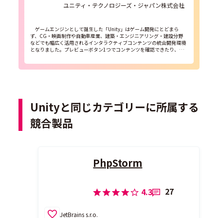
ユニティ・テクノロジーズ・ジャパン株式会社
ゲームエンジンとして誕生した「Unity」はゲーム開発にとどまら
ず、CG・映画制作や自動車産業、建築・エンジニアリング・建設分野
などでも幅広く活用されるインタラクティブコンテンツの統合開発環境
となりました。プレビューボタン1つでコンテンツを確認できたり、他
のどの開発エンジンよりも多くのプラットフォームをサポート...
Unityと同じカテゴリーに所属する
競合製品
PhpStorm
27
4.3
JetBrains s.r.o.