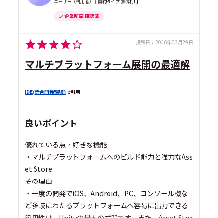
ユーザー（利用者）｜契約タイプ 無償利用
企業所属 確認済
投稿日：
2026年03月29日
マルチプラットフォーム展開の最適解
IDE(統合開発環境)
で利用
良いポイント
優れている点・好きな機能
・マルチプラットフォームへのビルド能力と強力なAss
et Store
その理由
・一度の開発でiOS、Android、PC、コンソール機な
ど多岐にわたるプラットフォームへ容易に出力できる
汎用性は、Unityの最大の武器です。また、Asset Stor