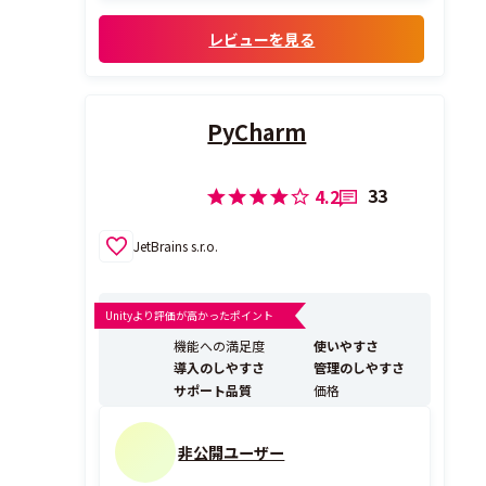
らReact Vueなどのサイト制作、Git連携な
ど広くカバーしている。とにかく多機能。
レビューを見る
PyCharm
33
4.2
JetBrains s.r.o.
Unityより評価が高かったポイント
機能への満足度
使いやすさ
導入のしやすさ
管理のしやすさ
サポート品質
価格
非公開ユーザー