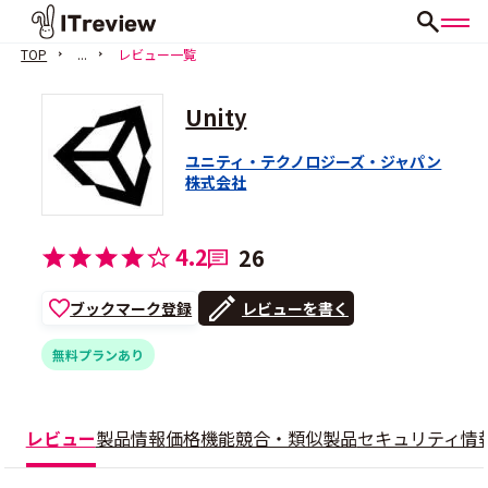
TOP
...
レビュー一覧
Unity
ユニティ・テクノロジーズ・ジャパン
株式会社
4.2
26
ブックマーク登録
レビューを書く
無料プランあり
レビュー
製品情報
価格
機能
競合・類似製品
セキュリティ情