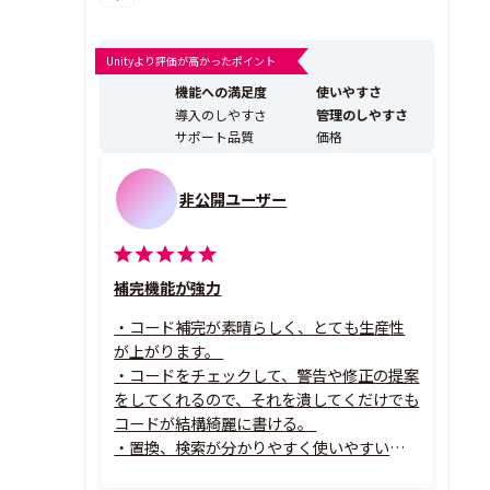
Unityより評価が高かったポイント
機能への満足度
使いやすさ
導入のしやすさ
管理のしやすさ
サポート品質
価格
非公開ユーザー
補完機能が強力
・コード補完が素晴らしく、とても生産性
が上がります。
・コードをチェックして、警告や修正の提案
をしてくれるので、それを潰してくだけでも
コードが結構綺麗に書ける。
・置換、検索が分かりやすく使いやすい。
・PHP、DB連携はもちろん、HTML CSSか