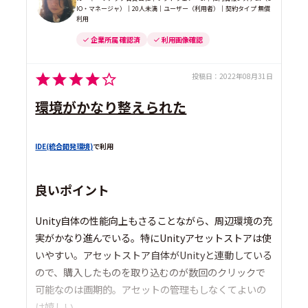
IO・マネージャ）｜20人未満｜ユーザー（利用者）｜契約タイプ 無償
利用
企業所属 確認済
利用画像確認
投稿日：
2022年08月31日
環境がかなり整えられた
IDE(統合開発環境)
で利用
良いポイント
Unity自体の性能向上もさることながら、周辺環境の充
実がかなり進んでいる。特にUnityアセットストアは使
いやすい。アセットストア自体がUnityと連動している
ので、購入したものを取り込むのが数回のクリックで
可能なのは画期的。アセットの管理もしなくてよいの
は嬉しい