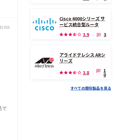
Cisco 4000シリーズ サ
ービス統合型ルータ
月19日
3
3.9
アライドテレシス ARシ
リーズ
1
3.8
0
すべての類似製品を見る
品で