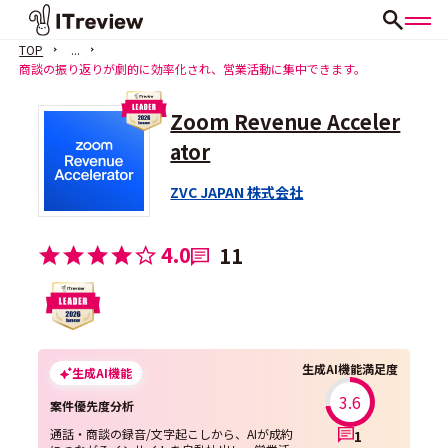
TOP
...
商談の振り返りが劇的に効率化され、営業活動に集中できます。
Zoom Revenue Acceler
ator
ZVC JAPAN 株式会社
4.0
11
生成AI機能満足度
生成AI機能
3.6
案件優先度分析
通話・商談の録音/文字起こしから、AIが成約
1