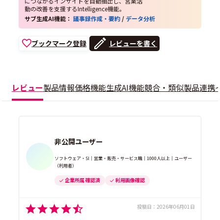
につながるインサイトを自動抽出し、営業活
動の改善を支援するIntelligence機能。
サブ生成AI機能：
議事録作成・要約
/
データ分析
ブックマーク登録
レビューを書く
レビュー
製品情報
価格
機能
生成AI機能
競合・類似製品
連携
非公開ユーザー
ソフトウェア・SI｜営業・販売・サービス職｜1000人以上｜ユーザー
（利用者）
企業所属 確認済
利用画像確認
投稿日：
2026年06月01日