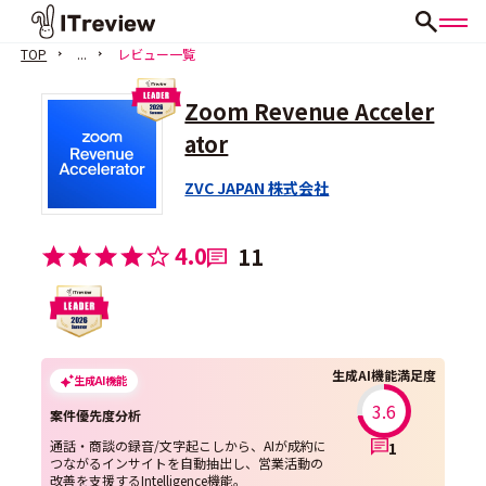
TOP
...
レビュー一覧
Zoom Revenue Acceler
ator
ZVC JAPAN 株式会社
4.0
11
生成AI機能満足度
生成AI機能
3.6
案件優先度分析
通話・商談の録音/文字起こしから、AIが成約に
1
つながるインサイトを自動抽出し、営業活動の
改善を支援するIntelligence機能。