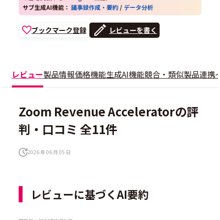
サブ生成AI機能：
議事録作成・要約
/
データ分析
ブックマーク登録
レビューを書く
レビュー
製品情報
価格
機能
生成AI機能
競合・類似製品
連携
Zoom Revenue Acceleratorの評
判・口コミ 全11件
2026 年 06 月 05 日
レビューに基づくAI要約