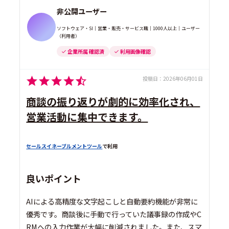
非公開ユーザー
ソフトウェア・SI｜営業・販売・サービス職｜1000人以上｜ユーザー
（利用者）
企業所属 確認済
利用画像確認
投稿日：
2026年06月01日
商談の振り返りが劇的に効率化され、
営業活動に集中できます。
セールスイネーブルメントツール
で利用
良いポイント
AIによる高精度な文字起こしと自動要約機能が非常に
優秀です。商談後に手動で行っていた議事録の作成やC
RMへの入力作業が大幅に削減されました。また、スマ