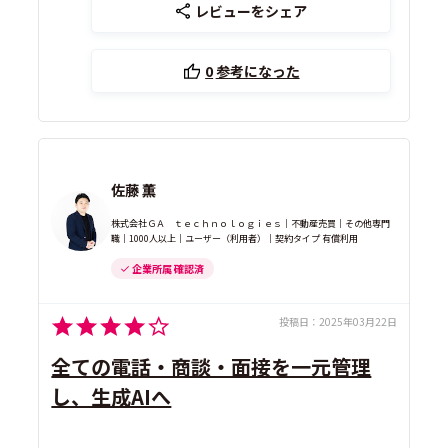
レビューをシェア
0
参考になった
佐藤 薫
株式会社ＧＡ ｔｅｃｈｎｏｌｏｇｉｅｓ｜不動産売買｜その他専門
職｜1000人以上｜ユーザー（利用者）｜契約タイプ 有償利用
企業所属 確認済
投稿日：
2025年03月22日
全ての電話・商談・面接を一元管理
し、生成AIへ