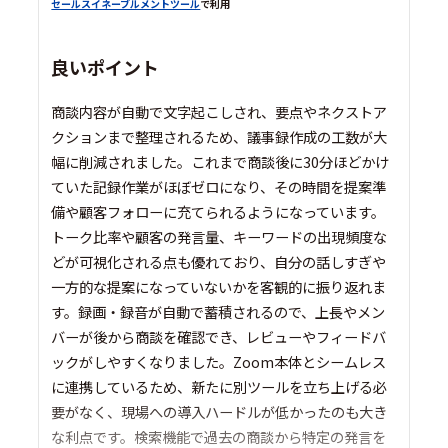
セールスイネーブルメントツール
で利用
良いポイント
商談内容が自動で文字起こしされ、要点やネクストア
クションまで整理されるため、議事録作成の工数が大
幅に削減されました。これまで商談後に30分ほどかけ
ていた記録作業がほぼゼロになり、その時間を提案準
備や顧客フォローに充てられるようになっています。
トーク比率や顧客の発言量、キーワードの出現頻度な
どが可視化される点も優れており、自分の話しすぎや
一方的な提案になっていないかを客観的に振り返れま
す。録画・録音が自動で蓄積されるので、上長やメン
バーが後から商談を確認でき、レビューやフィードバ
ックがしやすくなりました。Zoom本体とシームレス
に連携しているため、新たに別ツールを立ち上げる必
要がなく、現場への導入ハードルが低かったのも大き
な利点です。検索機能で過去の商談から特定の発言を