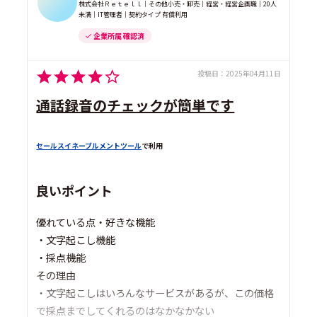
株式会社Ｒｅｔｅｌｌ｜その他小売・卸売｜経営・経営企画職｜20人
未満｜IT管理者｜契約タイプ 有償利用
企業所属 確認済
投稿日：
2025年04月11日
通話録音のチェックが簡単です
セールスイネーブルメントツール
で利用
良いポイント
優れている点・好きな機能
・文字起こし機能
・採点機能
その理由
・文字起こしはいろんなサービスがあるが、この価格
で採点までしてくれるのはなかなかない