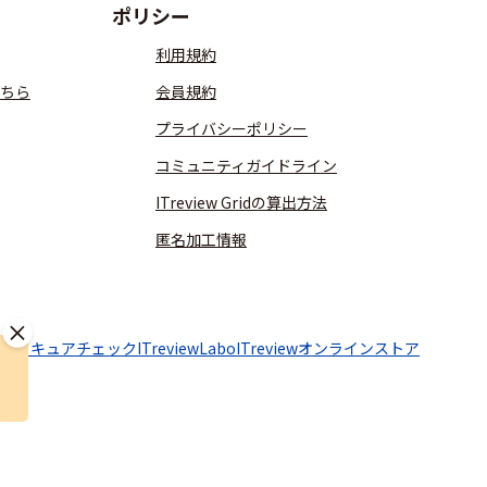
ポリシー
利用規約
ちら
会員規約
プライバシーポリシー
コミュニティガイドライン
ITreview Gridの算出方法
匿名加工情報
aaSセキュアチェック
ITreviewLabo
ITreviewオンラインストア