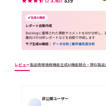
3.9
839
生成AI機能
レポート自動作成
Backlogに蓄積された課題やコメントをAIが分析し
層向けの分析レポートなどを自動で作成します
サブ生成AI機能：
データ分析
/
案件優先度分析
レビュー
製品情報
価格
機能
生成AI機能
競合・類似製品
非公開ユーザー