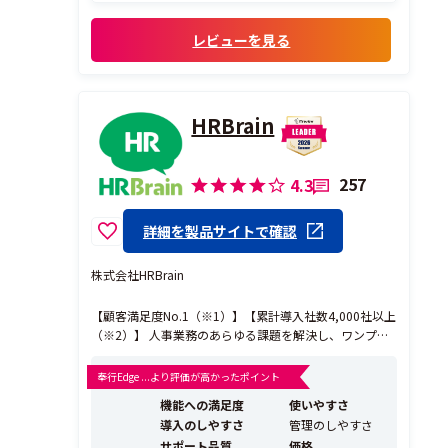
しております。業者選定の際は、当社の複雑
な人事評価をクラウドで再現できるか、不
レビューを見る
安もおおきかったですが、担当者の方も親...
HRBrain
257
4.3
詳細を製品サイトで確認
株式会社HRBrain
【顧客満足度No.1（※1）】【累計導入社数4,000社以上
（※2）】 人事業務のあらゆる課題を解決し、ワンプラ
ットフォームで人事業務のDXを実現するタレントマネジ
メントシステムです。 《HRBrainが選ばれる理由》 ◎20
奉行Edge ...より評価が高かったポイント
19年グッドデザイン賞受賞！ 人事・現場が使いやすい
機能への満足度
使いやすさ
シンプルで洗練されたU...
導入のしやすさ
管理のしやすさ
サポート品質
価格