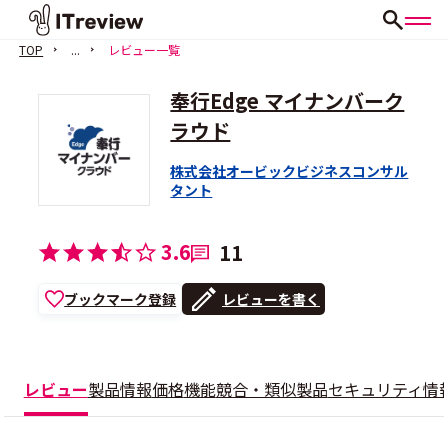
TOP
...
レビュー一覧
奉行Edge マイナンバーク
ラウド
株式会社オービックビジネスコンサル
タント
3.6
11
ブックマーク登録
レビューを書く
レビュー
製品情報
価格
機能
競合・類似製品
セキュリティ情