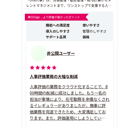
レントマネジメントまで、ワンストップで支援する人事
労務システムです。情報も機能もまとまっているため、
入社から退社まで人にかかわる業務をスムーズに連携
奉行Edge ...より評価が高かったポイント
し、人事戦略の立案をサポートします。
機能への満足度
使いやすさ
導入のしやすさ
管理のしやすさ
サポート品質
価格
非公開ユーザー
人事評価業務の大幅な削減
人事評価の業務をクラウド化することで、8
00時間の削減に成功しました。もう一名の
担当が事情により、在宅勤務を余儀なくされ
るイレギュラーがありましたが、無事に評
価業務を完遂できたため、大変満足してお
ります。また、評価運用にしようしていた紙
も7000枚以上を削減しており、効果を実感