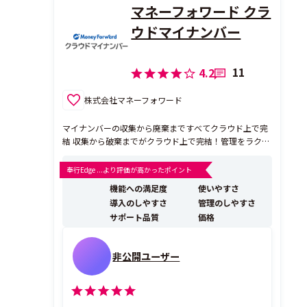
マネーフォワード クラ
ウドマイナンバー
11
4.2
株式会社マネーフォワード
マイナンバーの収集から廃棄まですべてクラウド上で完
結 収集から破棄までがクラウド上で完結！管理をラクに
します。 「マネーフォワード クラウドマイナンバー」を
運営するマネーフォワードの主要メンバーは金融機関出
奉行Edge ...より評価が高かったポイント
身者から構成されています。 経験豊富なプロが運用する
機能への満足度
使いやすさ
万全の体制で、安心・安全のマイナンバー管理サー...
導入のしやすさ
管理のしやすさ
サポート品質
価格
非公開ユーザー