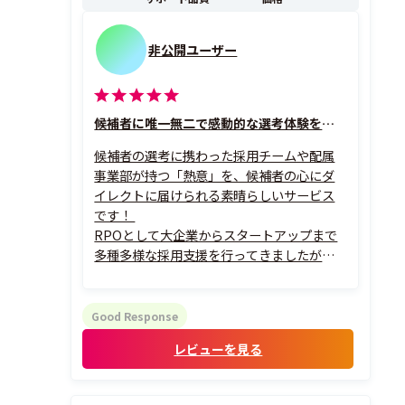
非公開ユーザー
候補者に唯一無二で感動的な選考体験を届けられる
候補者の選考に携わった採用チームや配属
事業部が持つ「熱意」を、候補者の心にダ
イレクトに届けられる素晴らしいサービス
です！
RPOとして大企業からスタートアップまで
多種多様な採用支援を行ってきましたが、
これほどまでに企業の想いが伝わるオファ
ー体験は他に類を見ません。単なる事務的
な条件提示とは異なり、候補者の経歴やビジ
Good Response
ョンを深く理解したパーソナライズされた
レビューを見る
熱いメッセージを複数人から届けることが...