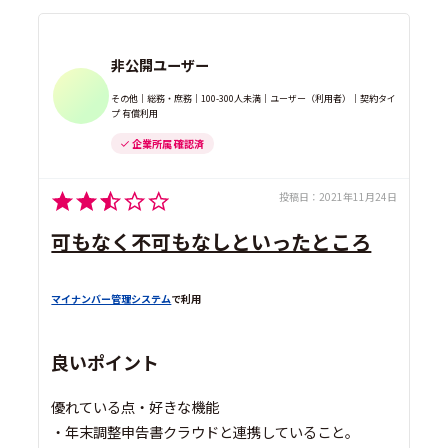
非公開ユーザー
その他｜総務・庶務｜100-300人未満｜ユーザー（利用者）｜契約タイ
プ 有償利用
企業所属 確認済
投稿日：
2021年11月24日
可もなく不可もなしといったところ
マイナンバー管理システム
で利用
良いポイント
優れている点・好きな機能
・年末調整申告書クラウドと連携していること。