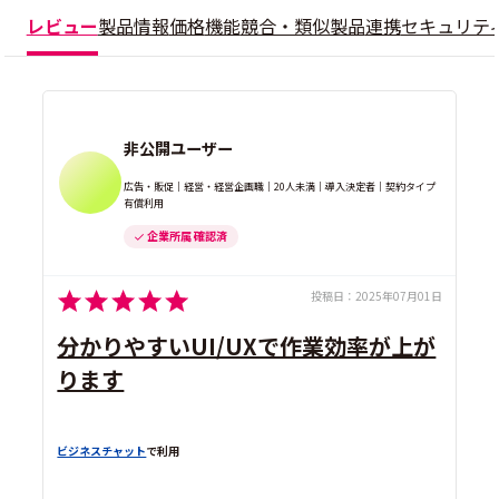
レビュー
製品情報
価格
機能
競合・類似製品
連携
セキュリテ
非公開ユーザー
広告・販促｜経営・経営企画職｜20人未満｜導入決定者｜契約タイプ
有償利用
企業所属 確認済
投稿日：
2025年07月01日
分かりやすいUI/UXで作業効率が上が
ります
ビジネスチャット
で利用