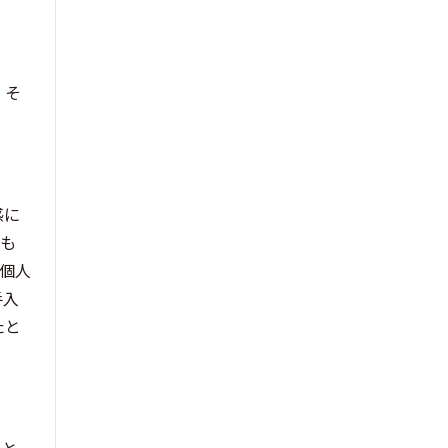
、そ
感に
にも
個人
手入
たと