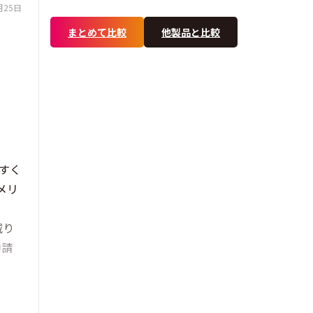
月25日
まとめて比較
他製品と比較
すく
メリ
減り
申請