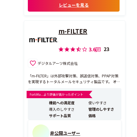
レビューを見る
m-FILTER
23
3.6
デジタルアーツ株式会社
「m-FILTER」は外部攻撃対策、誤送信対策、PPAP対策
を実現するトータルメールセキュリティ製品です。 オン
プレミス版の「m-FILTER」Ver.5と、クラウド版の「m-FI
ILTER@Cloud」がございます。（以下「m-FILTER」）
FortiMa...より評価が高かったポイント
「m-FLITER」のDB（データベース）は安全な送信元の
機能への満足度
使いやすさ
「I...
導入のしやすさ
管理のしやすさ
サポート品質
価格
非公開ユーザー