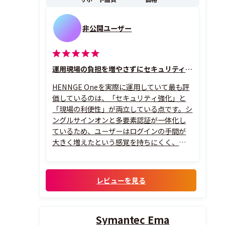
非公開ユーザー
運用現場の負担を増やさずにセキュリティ水準を底上げ
HENNGE Oneを実際に運用していて最も評
価しているのは、「セキュリティ強化」と
「現場の利便性」が両立している点です。シ
ングルサインオンと多要素認証が一体化し
ているため、ユーザーはログインの手間が
大きく増えたという感覚を持ちにくく、そ
れでいて管理者側はアクセス制御を細かく
設定できます。
特に良いと感じているのは、ポリシー設計
レビューを見る
の柔軟性です。IP制限、端末制御、条件付
きアクセスを組み合わせ...
Symantec Ema