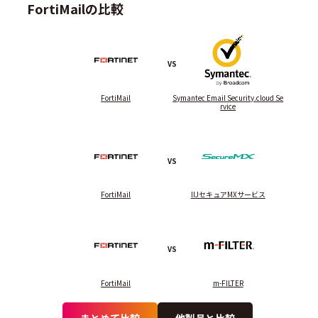
FortiMailの比較
VS
FortiMail
Symantec Email Security.cloud Se
rvice
VS
FortiMail
IIJセキュアMXサービス
VS
FortiMail
m-FILTER
まとめて比較
他製品と比較