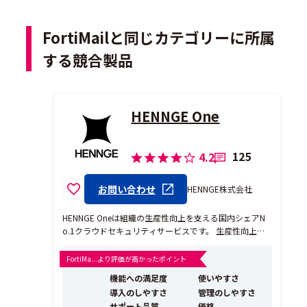
FortiMailと同じカテゴリーに所属
する競合製品
HENNGE One
125
4.2
お問い合わせ
HENNGE株式会社
HENNGE Oneは組織の生産性向上を支える国内シェアN
o.1クラウドセキュリティサービスです。 生産性向上に
はSaaSをはじめとする最新テクノロジーの活用が不可欠
ですが、一方でそこにはセキュリティをはじめとする
FortiMa...より評価が高かったポイント
様々な課題が存在します。HENNGE Oneは様々なシステ
機能への満足度
使いやすさ
ムのIDを保護することにより柔軟な働き方...
導入のしやすさ
管理のしやすさ
サポート品質
価格