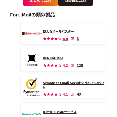
FortiMailの類似製品
使えるメールバスター
3
4.4
HENNGE One
125
4.2
Symantec Email Security.cloud Servic
e
43
4.1
IIJセキュアMXサービス