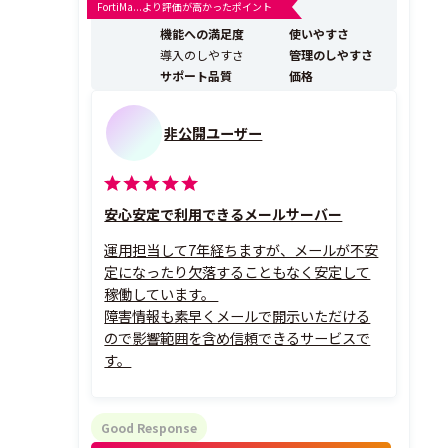
内部不正対策など、メールの受信・送信のセキュリティ
FortiMa...より評価が高かったポイント
対策をワンストップで実現します。 ＜IIJセキュアMXサ
機能への満足度
使いやすさ
ービスの特長＞ ●多層的なフィル...
導入のしやすさ
管理のしやすさ
サポート品質
価格
非公開ユーザー
安心安定で利用できるメールサーバー
運用担当して7年経ちますが、メールが不安
定になったり欠落することもなく安定して
稼働しています。
障害情報も素早くメールで開示いただける
ので影響範囲を含め信頼できるサービスで
す。
Good Response