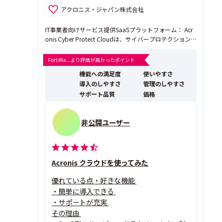
アクロニス・ジャパン株式会社
IT事業者向けサービス提供SaaSプラットフォーム： Acr
onis Cyber Protect Cloudは、サイバープロテクション
のエキスパート アクロニス が提供する、「サイバーセ
キュリティ」、「データ保護」、「エンドポイント管
FortiMa...より評価が高かったポイント
理」をオールインワンで提供するサービス事業者向けの
機能への満足度
使いやすさ
サイバープロテクションサー...
導入のしやすさ
管理のしやすさ
サポート品質
価格
非公開ユーザー
Acronis クラウドを使ってみた
優れている点・好きな機能
・簡単に導入できる
・サポートが充実
その理由