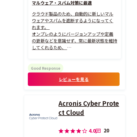
マルウェア・スパム対策に最適
クラウド製品のため、自動的に新しいマル
ウェアやスパムを遮断するようになってく
れます。
オンプレのようにバージョンアップや定義
の更新などを意識せず、常に最新状態を維持
してくれるため、
新しいマルウェアなども自動遮断され大変
便利です。
また、設定もWebのGUIから簡単に設定で
Good Response
き、細かな部分はいじれませんが、
レビューを見る
その分簡単に導入できると思います。
Acronis Cyber Prote
ct Cloud
20
4.0