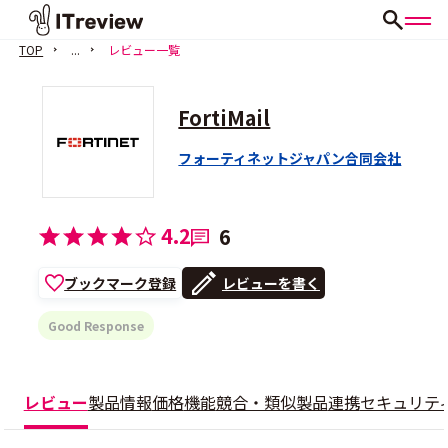
TOP
...
レビュー一覧
FortiMail
フォーティネットジャパン合同会社
4.2
6
ブックマーク登録
レビューを書く
Good Response
レビュー
製品情報
価格
機能
競合・類似製品
連携
セキュリテ