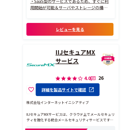
・SaaS型のサービスであるため、すぐに利
用開始が可能＆サーバやストレージの構築
及び運用も不要
・M365やGoogle Workspace、VMなどと
のデータをAcronis Cyber Protect Cloudに
レビューを見る
バックアップすることも可能
・日本語での問い合わせができる
IIJセキュアMX
サービス
26
4.0
詳細を製品サイトで確認
株式会社インターネットイニシアティブ
IIJセキュアMXサービスは、クラウド上でメールセキュリ
ティを強化する統合メールセキュリティサービスです。
フィッシングなどの脅威メール対策、情報漏えい対策、