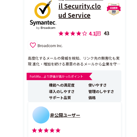
il Security.clo
ud Service
43
4.1
Broadcom Inc.
高度化するメールの脅威を検知、リンク先の無害化も実
現 進化・増加を続ける悪意のあるメールから企業を守る
には、Symantec Email Security.cloud Service(ESS) が最
適です。メールの受信ルートにシマンテックのデータセ
FortiMa...より評価が高かったポイント
ンターを経由させることで、すべてのメールをスキャン
機能への満足度
使いやすさ
し、 ...
導入のしやすさ
管理のしやすさ
サポート品質
価格
非公開ユーザー