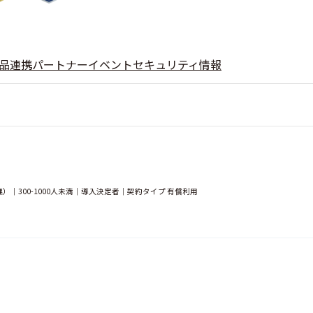
品
連携
パートナー
イベント
セキュリティ情報
｜300-1000人未満｜導入決定者｜契約タイプ 有償利用