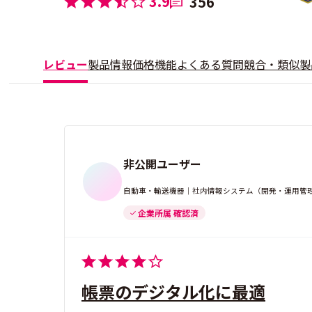
3.9
356
レビュー
製品情報
価格
機能
よくある質問
競合・類似製
非公開ユーザー
自動車・輸送機器｜社内情報システム（開発・運用管理）
企業所属 確認済
帳票のデジタル化に最適