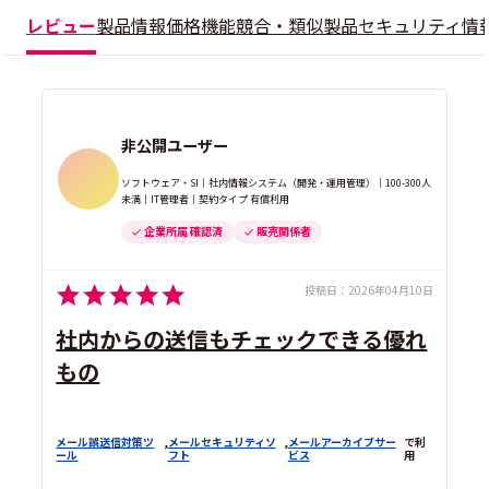
レビュー
製品情報
価格
機能
競合・類似製品
セキュリティ情
非公開ユーザー
ソフトウェア・SI｜社内情報システム（開発・運用管理）｜100-300人
未満｜IT管理者｜契約タイプ 有償利用
企業所属 確認済
販売関係者
投稿日：
2026年04月10日
社内からの送信もチェックできる優れ
もの
メール誤送信対策ツ
,
メールセキュリティソ
,
メールアーカイブサー
で利
ール
フト
ビス
用