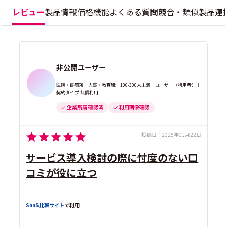
レビュー
製品情報
価格
機能
よくある質問
競合・類似製品
連
非公開ユーザー
医院・診療所｜人事・教育職｜100-300人未満｜ユーザー（利用者）｜
契約タイプ 無償利用
企業所属 確認済
利用画像確認
投稿日：
2025年01月22日
サービス導入検討の際に忖度のない口
コミが役に立つ
SaaS比較サイト
で利用