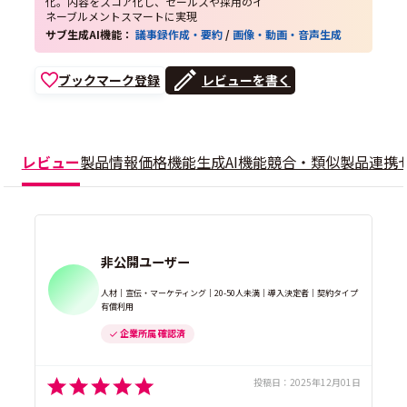
化。内容をスコア化し、セールスや採用のイ
ネーブルメントスマートに実現
サブ生成AI機能：
議事録作成・要約
/
画像・動画・音声生成
ブックマーク登録
レビューを書く
レビュー
製品情報
価格
機能
生成AI機能
競合・類似製品
連携
非公開ユーザー
人材｜宣伝・マーケティング｜20-50人未満｜導入決定者｜契約タイプ
有償利用
企業所属 確認済
投稿日：
2025年12月01日