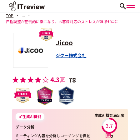
TOP
...
日程調整が圧倒的に楽になり、お客様対応のストレスがほぼゼロに
Jicoo
ジクー株式会社
4.3
78
生成AI機能満足度
生成AI機能
3.7
データ分析
ミーティング内容を分析しコーチングを自動
2