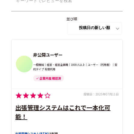
並び順
非公開ユーザー
一般機械｜経営・経営企画職｜1000人以上｜ユーザー（利用者）｜契
約タイプ 有償利用
企業所属 確認済
投稿日：
2025年07月11日
出張管理システムはこれで一本化可
能！
出張管理システム(BTM)
で利用