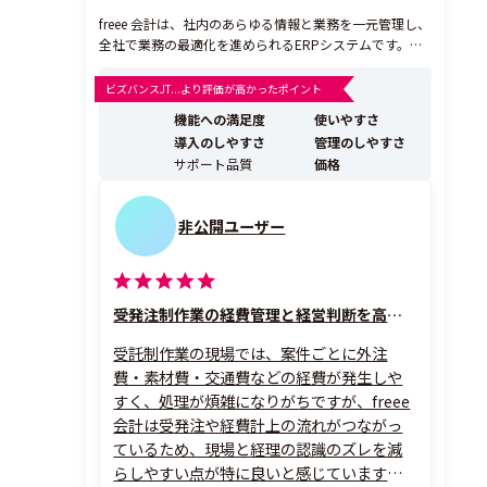
freee 会計は、社内のあらゆる情報と業務を一元管理し、
全社で業務の最適化を進められるERPシステムです。
【あらゆる業務を効率化】 経理領域から人事領域まで、
業務と会計を分断させないシングルインプットとAIの活
ビズバンスJT...より評価が高かったポイント
用により、管理業務を行う=全社に対して情報共有を行
機能への満足度
使いやすさ
うという状況をつくり出せます。情報確認の手...
導入のしやすさ
管理のしやすさ
サポート品質
価格
非公開ユーザー
受発注制作業の経費管理と経営判断を高める最強の会計ツール
受託制作業の現場では、案件ごとに外注
費・素材費・交通費などの経費が発生しや
すく、処理が煩雑になりがちですが、freee
会計は受発注や経費計上の流れがつながっ
ているため、現場と経理の認識のズレを減
らしやすい点が特に良いと感じています。試