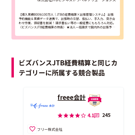
【導入実績800社100万人｜JTBの経費精算×出張管理システム】 出張
予約機能＆実績データ連携で、出張時の立替、仮払い、手入力、突き合
わせ作業、領収書を削減！ 請求書払い等の一般経費にももちろん対応。
〈ビズバンスJTB経費精算の特長〉 ★法人一括請求で国内外の出張予約
が可能。予約/実績データ連携で...
ビズバンスJTB経費精算と同じカ
テゴリーに所属する競合製品
freee会計
245
4.1
フリー株式会社