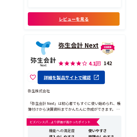
算表への反映も早く、月次の着地見込みを
把握しやすいのが助かります。日々の記帳作
業を単なる入力業務で終わらせず、経営判断
レビューを見る
に使える数字につなげやすい点が、実務上
かな...
弥生会計 Next
142
4.1
詳細を製品サイトで確認
弥生株式会社
「弥生会計 Next」は初心者でもすぐに使い始められ、帳
簿付けから決算資料までかんたんに作成ができます。 請
求業務や経費精算もセットで利用できて、データは自動
連携！経理・会計業務全体を効率化できます。
ビズバンスJT...より評価が高かったポイント
機能への満足度
使いやすさ
導入のしやすさ
管理のしやすさ