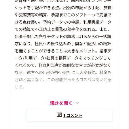
新幹線・飛行機、ホテルなど、国内外のオンラインチ
ケットを手配ができる点。出張の申請から手配、旅費
や交際費等の精算、承認までこのソフト一つで完結で
きる点は良い。予約データでの申請、利用実績データ
での精算で不正防止と業務の効率化を図れる。また、
出張手配した各社チケットの請求はJTBからの一括請
求になり、社員への振り込みの手間など仮払いの精算
を無くすことができることは大きなメリット。請求デ
ータ/利用データ/社員の精算データをマッチングして
くれるので、経理担当者が面倒な突合せが必要がなく
なる。遠方への出張が多い会社には大変有効。料金も
さほど高くなく、この機能だったらコスパは高いと感
じる。
続きを開く
1
コメント