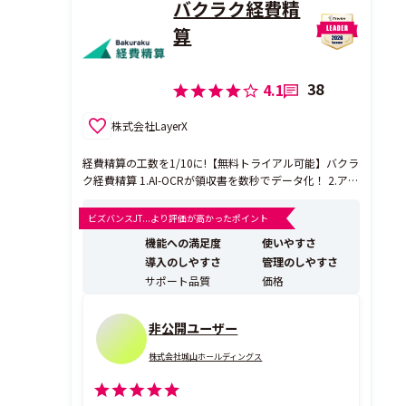
バクラク経費精
算
38
4.1
株式会社LayerX
経費精算の工数を1/10に!【無料トライアル可能】バクラ
ク経費精算 1.AI-OCRが領収書を数秒でデータ化！ 2.アラ
ート機能でミスや差し戻しを削減できる！ 3.シンプルな
操作画面なので従業員もミスなく使える！ バクラク経費
ビズバンスJT...より評価が高かったポイント
精算は、発注・支払書類や立替経費の領収書をアップロ
機能への満足度
使いやすさ
ードするだけで、AI-OC...
導入のしやすさ
管理のしやすさ
サポート品質
価格
非公開ユーザー
株式会社城山ホールディングス