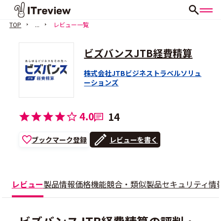
TOP
...
レビュー一覧
ビズバンスJTB経費精算
株式会社JTBビジネストラベルソリュ
ーションズ
4.0
14
ブックマーク登録
レビューを書く
レビュー
製品情報
価格
機能
競合・類似製品
セキュリティ情