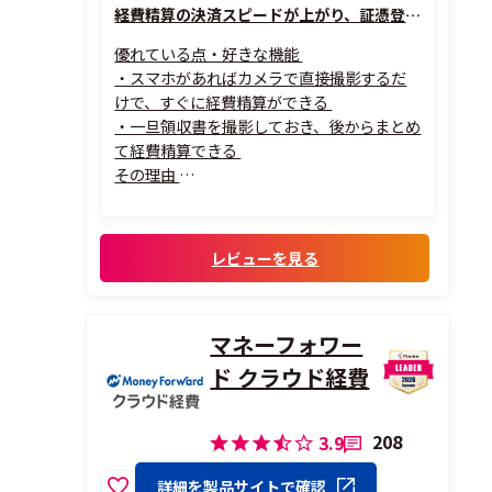
経費精算の決済スピードが上がり、証憑登録もラクになりました！
優れている点・好きな機能
・スマホがあればカメラで直接撮影するだ
けで、すぐに経費精算ができる
・一旦領収書を撮影しておき、後からまとめ
て経費精算できる
その理由
・これまでワークフロー申請用のツールと
証憑登録用のツールが別々にあり、経費精算
が面倒だった
レビューを見る
・料金支払い後にお店でも車の中でもカメ
ラで撮影すれば、すぐにでも後からでも経
費精算できるので便利
マネーフォワー
ド クラウド経費
208
3.9
詳細を製品サイトで確認