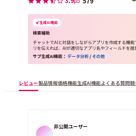
3.9
579
生成AI機能
検索補助
チャットでAIと対話をしながらアプリを作成する機能
リを伝えれば、AIが適切なアプリ名やフィールドを提
サブ生成AI機能：
データ分析
/
その他
レビュー
製品情報
価格
機能
生成AI機能
よくある質問
競
非公開ユーザー