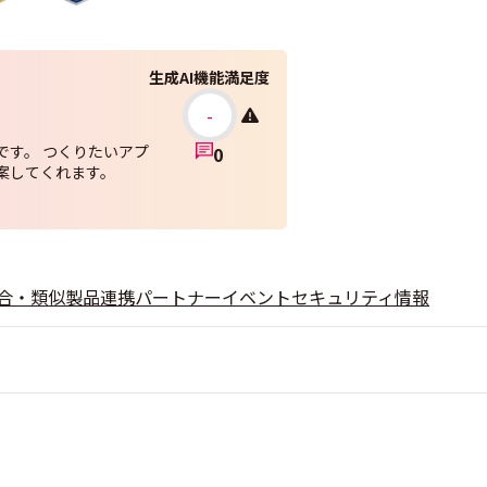
生成AI機能満足度
-
です。 つくりたいアプ
0
案してくれます。
合・類似製品
連携
パートナー
イベント
セキュリティ情報