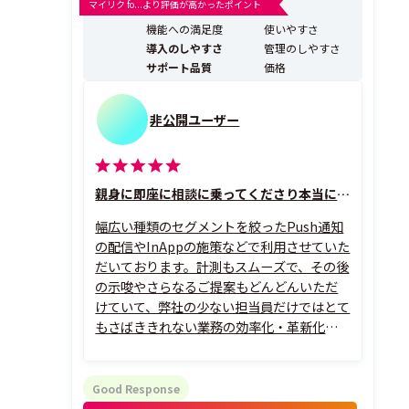
ョン）ツールです。 ▼Repro MAが評価されるポイント
マイリク fo...より評価が高かったポイント
・顧客の行動をリアルタイムで統合し、アプリ、Web、
機能への満足度
使いやすさ
メール、LINEのマルチチ...
導入のしやすさ
管理のしやすさ
サポート品質
価格
非公開ユーザー
親身に即座に相談に乗ってくださり本当に助かっております！
幅広い種類のセグメントを絞ったPush通知
の配信やInAppの施策などで利用させていた
だいております。計測もスムーズで、その後
の示唆やさらなるご提案もどんどんいただ
けていて、弊社の少ない担当員だけではとて
もさばききれない業務の効率化・革新化に
大変助かっております。
Good Response