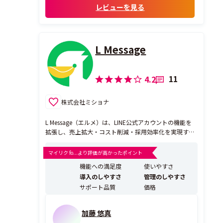
レビューを見る
L Message
11
4.2
株式会社ミショナ
L Message（エルメ）は、LINE公式アカウントの機能を
拡張し、売上拡大・コスト削減・採用効率化を実現する
自動化システムです。 顧客対応の自動化や、予約・決済
などの独自機能を備え、24時間対応が可能に。人手をか
マイリク fo...より評価が高かったポイント
けずに業務を効率化しながら、顧客満足度の向上を実現
機能への満足度
使いやすさ
します。 2025年2月時点で累計導入件...
導入のしやすさ
管理のしやすさ
サポート品質
価格
加藤 悠真