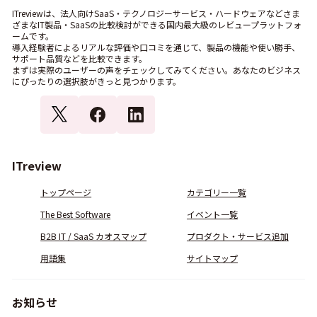
ITreviewは、法人向けSaaS・テクノロジーサービス・ハードウェアなどさま
ざまなIT製品・SaaSの比較検討ができる国内最大級のレビュープラットフォ
ームです。
導入経験者によるリアルな評価や口コミを通じて、製品の機能や使い勝手、
サポート品質などを比較できます。
まずは実際のユーザーの声をチェックしてみてください。あなたのビジネス
にぴったりの選択肢がきっと見つかります。
ITreview
トップページ
カテゴリー一覧
The Best Software
イベント一覧
B2B IT / SaaS カオスマップ
プロダクト・サービス追加
用語集
サイトマップ
お知らせ