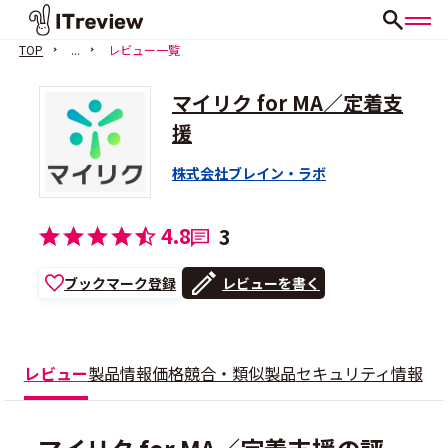
TOP
...
レビュー一覧
マイリク for MA／定着支
援
株式会社ブレイン・ラボ
4.8
3
ブックマーク登録
レビューを書く
レビュー
製品情報
価格
競合・類似製品
セキュリティ情報