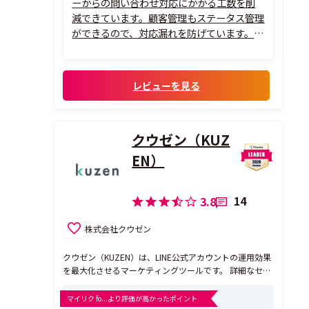
ーからの問い合わせ対応にかかる工数を削
減できています。顧客管理もステータス管理
ができるので、対応漏れを防げています。
操作画面もシンプルで初心者でも扱いやす
く、サポート体制も丁寧なので安心して利
用できます。社内のCS業務の効率化を考え
レビューを見る
ている方にはおすすめです。
クウゼン（KUZ
EN）
14
3.8
株式会社クウゼン
クウゼン（KUZEN）は、LINE公式アカウントの運用効果
を最大化させるマーケティングツールです。 詳細なセグ
メント設計や柔軟なAPI連携で、新規顧客の獲得・既存
顧客のエンゲージメント向上を促進します。
マイリク fo...より評価が高かったポイント