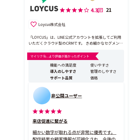
21
4.3
Loycus株式会社
「LOYCUS」は、LINE公式アカウントを拡張してご利用
いただくクラウド型のCRMです。 きめ細かなセグメント
配信機能を搭載しているため、「最適なタイミング」で
「最適なお客様」へ 「最適なメッセージ」を配信するこ
マイリク fo...より評価が高かったポイント
とができます。 ー LOYCUSの3つのポイント ー 1.自動化
機能への満足度
使いやすさ
『シナリオ配信・問い合...
導入のしやすさ
管理のしやすさ
サポート品質
価格
非公開ユーザー
来店促進に繋がる
細かい数字が取れる点が非常に優秀です。
配信結果や顧客情報が可視化され、今後の