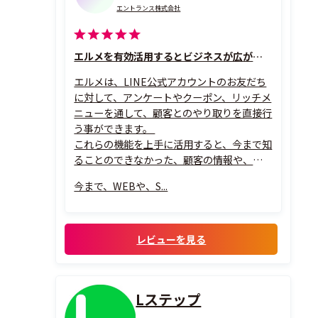
エントランス株式会社
エルメを有効活用するとビジネスが広がる！
エルメは、LINE公式アカウントのお友だち
に対して、アンケートやクーポン、リッチメ
ニューを通して、顧客とのやり取りを直接行
う事ができます。
これらの機能を上手に活用すると、今まで知
ることのできなかった、顧客の情報や、趣
味趣向が分かり、一人一人に合わせた配信が
今まで、WEBや、S...
可能となります。
必要な情報を必要な人だけに届ける事で、顧
客もより高い満足度を得ることができるで
しょう。
レビューを見る
Lステップ