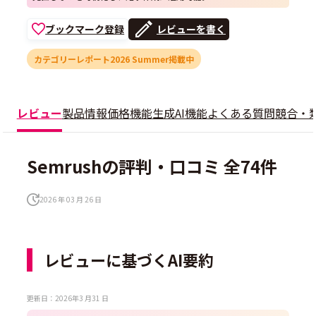
ブックマーク登録
レビューを書く
カテゴリーレポート2026 Summer掲載中
レビュー
製品情報
価格
機能
生成AI機能
よくある質問
競合・
Semrushの評判・口コミ 全74件
2026 年 03 月 26 日
レビューに基づくAI要約
更新日：2026年3 月31 日