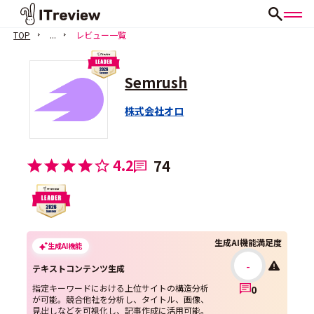
TOP
...
レビュー一覧
Semrush
株式会社オロ
4.2
74
生成AI機能満足度
生成AI機能
-
テキストコンテンツ生成
指定キーワードにおける上位サイトの構造分析
0
が可能。競合他社を分析し、タイトル、画像、
見出しなどを可視化し、記事作成に活用可能。