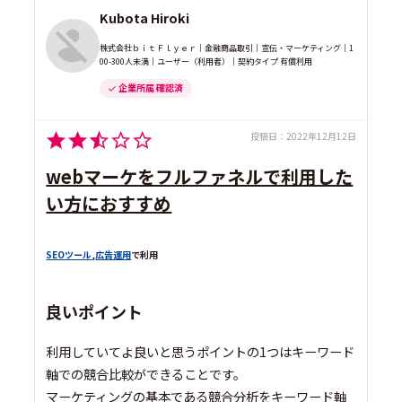
Kubota Hiroki
株式会社ｂｉｔＦｌｙｅｒ｜金融商品取引｜宣伝・マーケティング｜1
00-300人未満｜ユーザー（利用者）｜契約タイプ 有償利用
企業所属 確認済
投稿日：
2022年12月12日
webマーケをフルファネルで利用した
い方におすすめ
SEOツール
,
広告運用
で利用
良いポイント
利用していてよ良いと思うポイントの1つはキーワード
軸での競合比較ができることです。
マーケティングの基本である競合分析をキーワード軸