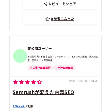
レビューをシェア
0
参考になった
非公開ユーザー
その他小売・卸売｜宣伝・マーケティング｜100-300人未満｜導入決定
者｜契約タイプ 有償利用
企業所属 確認済
利用画像確認
投稿日：
2021年10月15日
Semrushが変えた内製SEO
SEOツール
で利用