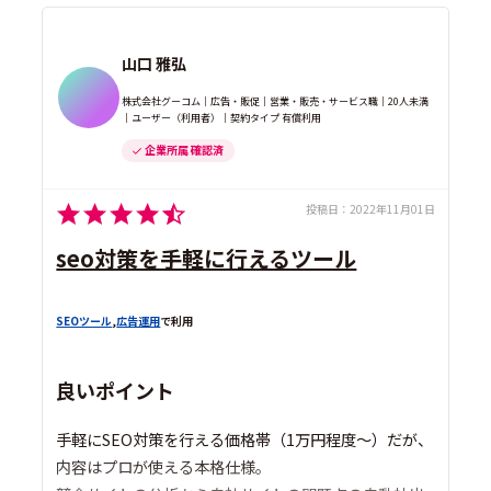
山口 雅弘
株式会社グーコム｜広告・販促｜営業・販売・サービス職｜20人未満
｜ユーザー（利用者）｜契約タイプ 有償利用
企業所属 確認済
投稿日：
2022年11月01日
seo対策を手軽に行えるツール
SEOツール
,
広告運用
で利用
良いポイント
手軽にSEO対策を行える価格帯（1万円程度～）だが、
内容はプロが使える本格仕様。