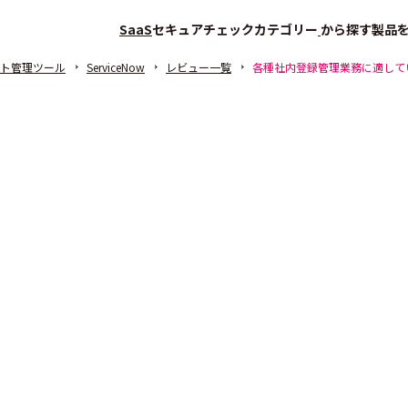
SaaS
セキュアチェック
カテゴリー
から探す
製品
ト管理ツール
ServiceNow
レビュー一覧
各種社内登録管理業務に適して