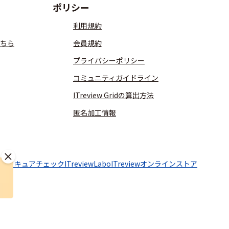
ポリシー
利用規約
ちら
会員規約
プライバシーポリシー
コミュニティガイドライン
ITreview Gridの算出方法
匿名加工情報
aaSセキュアチェック
ITreviewLabo
ITreviewオンラインストア