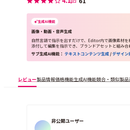
4.1
61
生成AI機能
画像・動画・音声生成
自然言語で指示を出すだけで、Editor内で画像素材を
添付して編集を指示でき、ブランドアセットと組み合
サブ生成AI機能：
テキストコンテンツ生成
/
デザイン
レビュー
製品情報
価格
機能
生成AI機能
競合・類似製品
非公開ユーザー