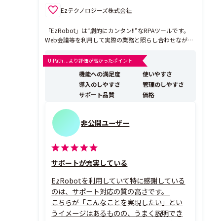
Ezテクノロジーズ株式会社
「EzRobot」は“劇的にカンタン!!”なRPAツールです。
Web会議等を利用して実際の業務と照らし合わせながら
スタッフと一緒にロボット作成ができるので、RPAに対
する知識が全くない状態でも、初月から効果を体感する
UiPath ...より評価が高かったポイント
ことができます。 PC上で動作するものであれば、ほぼ
機能への満足度
使いやすさ
全てのアプリケーションソフトやブラウ...
導入のしやすさ
管理のしやすさ
サポート品質
価格
非公開ユーザー
サポートが充実している
EzRobotを利用していて特に感謝している
のは、サポート対応の質の高さです。
こちらが「こんなことを実現したい」とい
うイメージはあるものの、うまく説明でき