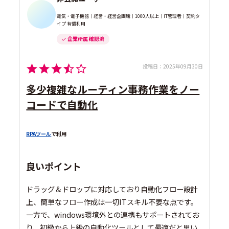
電気・電子機器｜経営・経営企画職｜1000人以上｜IT管理者｜契約タ
イプ 有償利用
企業所属 確認済
投稿日：
2025年09月30日
多少複雑なルーティン事務作業をノー
コードで自動化
RPAツール
で利用
良いポイント
ドラッグ＆ドロップに対応しており自動化フロー設計
上、簡単なフロー作成は一切ITスキル不要な点です。
一方で、windows環境外との連携もサポートされてお
り、初級から上級の自動化ツールとして最適だと思い