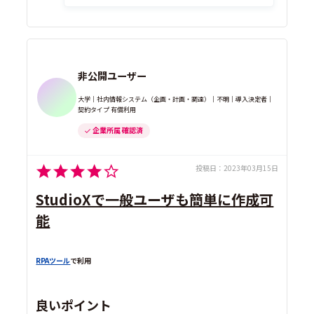
非公開ユーザー
大学｜社内情報システム（企画・計画・調達）｜不明｜導入決定者｜
契約タイプ 有償利用
企業所属 確認済
投稿日：
2023年03月15日
StudioXで一般ユーザも簡単に作成可
能
RPAツール
で利用
良いポイント