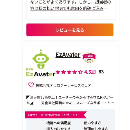
ないことがよくあります。しかし、担当者の
方は私の拙い説明でも意図を的確に汲み取
ってくださり、「こういうことですよね」と
こちらの考えを整理しながら理解してくだ
さいます。そのうえで、具体的な解決策まで
レビューを見る
しっかり提示していただけるので、とても
安...
EzAvater
83
4.5
株式会社テリロジーサービスウェア
◤満足度95％以上！ユーザーの声から作られたRPAツー
ル◢ 完全自社開発のため、スムーズなサポートとお
客様の声を取り入れたバージョンアップが特徴。 ITの知
識が無くても自社でロボットを作り、運用したいという
UiPath ...より評価が高かったポイント
方のために開発されたRPAツールです。 充実したハンズ
機能への満足度
使いやすさ
オントレーニングやサポートサイトで自社運用を...
導入のしやすさ
管理のしやすさ