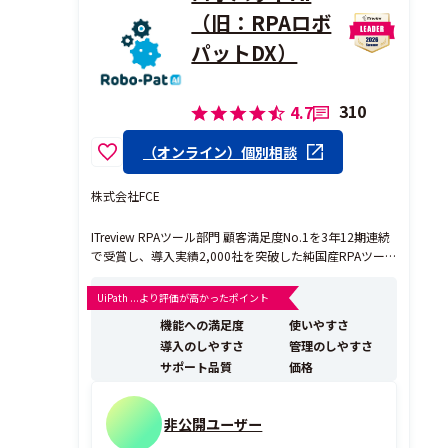
（旧：RPAロボ
パットDX）
310
4.7
（オンライン）個別相談
株式会社FCE
ITreview RPAツール部門 顧客満足度No.1を3年12期連続
で受賞し、導入実績2,000社を突破した純国産RPAツー
ル『ロボパットDX』です。プログラミング知識が一切不
要で、現場の事務職が自らロボットを作成し、日々の業
UiPath ...より評価が高かったポイント
務効率化を実現できる直感的な操作性が特徴です。 他社
機能への満足度
使いやすさ
ツールと比較した際の最大の強みは...
導入のしやすさ
管理のしやすさ
サポート品質
価格
非公開ユーザー