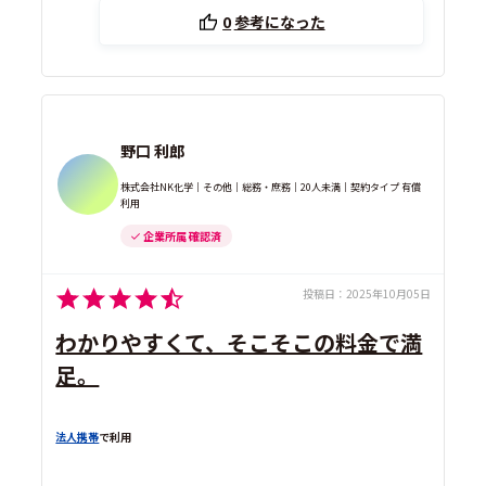
0
参考になった
野口 利郎
株式会社NK化学｜その他｜総務・庶務｜20人未満｜契約タイプ 有償
利用
企業所属 確認済
投稿日：
2025年10月05日
わかりやすくて、そこそこの料金で満
足。
法人携帯
で利用