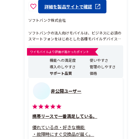
詳細を製品サイトで確認
ソフトバンク株式会社
ソフトバンクの法人向けモバイルは、ビジネスに必須の
スマートフォンをはじめとした各種モバイルデバイス
（スマートフォン、携帯電話、タブレット、モバイルWi-
Fiなど）を提供する法人向けサービスです。 豊富な導入
ワイモバイルより評価が高かったポイント
実績を持つソフトバンクが、貴社の環境やご利用用途に
機能への満足度
使いやすさ
合わせた最適な料金プラン・割引サービスをご提案。さ
導入のしやすさ
管理のしやすさ
ら...
サポート品質
価格
非公開ユーザー
携帯リースで一番満足している。
優れている点・好きな機能
・故障時にすぐ交換品が届く。