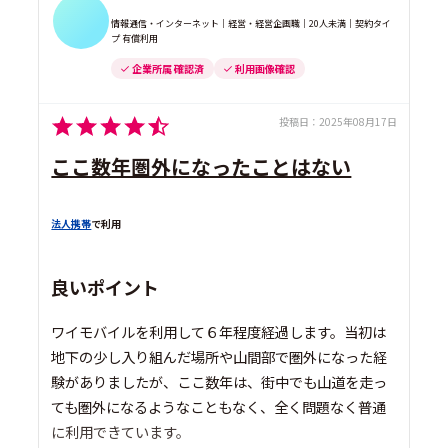
情報通信・インターネット｜経営・経営企画職｜20人未満｜契約タイ
プ 有償利用
企業所属 確認済
利用画像確認
投稿日：
2025年08月17日
ここ数年圏外になったことはない
法人携帯
で利用
良いポイント
ワイモバイルを利用して６年程度経過します。当初は
地下の少し入り組んだ場所や山間部で圏外になった経
験がありましたが、ここ数年は、街中でも山道を走っ
ても圏外になるようなこともなく、全く問題なく普通
に利用できています。