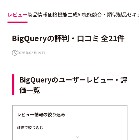
レビュー
製品情報
価格
機能
生成AI機能
競合・類似製品
セキ
BigQueryの評判・口コミ 全21件
2026 年 02 月 19 日
BigQueryのユーザーレビュー・評
価一覧
レビュー情報の絞り込み
評価で絞り込む