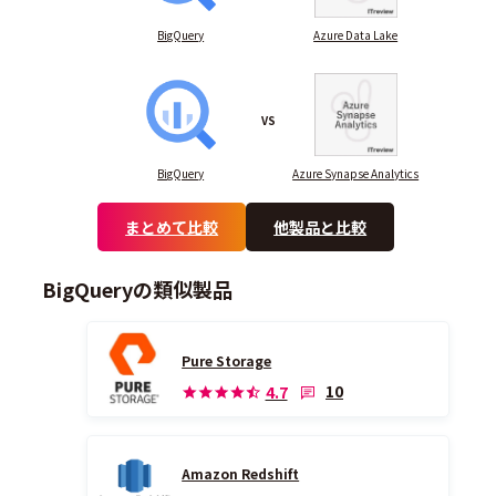
BigQuery
Azure Data Lake
VS
BigQuery
Azure Synapse Analytics
まとめて比較
他製品と比較
BigQueryの類似製品
Pure Storage
10
4.7
Amazon Redshift