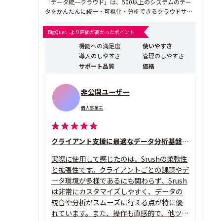
「データ統一クラウド」は、500以上のシステムのデー
タをかんたんに統一・可視化・分析できるクラウドサー
ビスです。ノーコード、データ加工の手間いらず。ワン
クリックだけでデータを接続・分析することが可能で
BigQuer...より評価が高かったポイント
す。従来のBIツールとちがい、導入初日から分析に着手
機能への満足度
使いやすさ
でき、継続率99%以上の画期的なサービスです。 【こん
導入のしやすさ
管理のしやすさ
な...
サポート品質
価格
非公開ユーザー
個人事業主
クライアント支援に最適なデータ分析基盤、柔軟かつ拡張性抜群
実際に使用して感じたのは、Srushの柔軟性
と拡張性です。クライアントごとの課題やデ
ータ環境が多様であるにも関わらず、Srush
は非常にカスタマイズしやすく、データの
統合や分析がスムーズに行える点が特に優
れています。また、操作も直感的で、他ツー