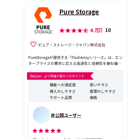
Pure Storage
10
4.7
ピュア・ストレージ・ジャパン株式会社
PureStorageが提供する「FlashArrayシリーズ」は、エン
タープライズの要求に応える高速性と信頼性を兼ね備え
たオールフラッシュストレージです。「FlashBladeシリ
ーズ」はAI、リアルタイムデータ分析などの大規模ワー
BigQuer...より評価が高かったポイント
クロードに特化したファイル・オブジェクトストレージ
機能への満足度
使いやすさ
ソリューションを提供。これらの...
導入のしやすさ
管理のしやすさ
サポート品質
価格
非公開ユーザー