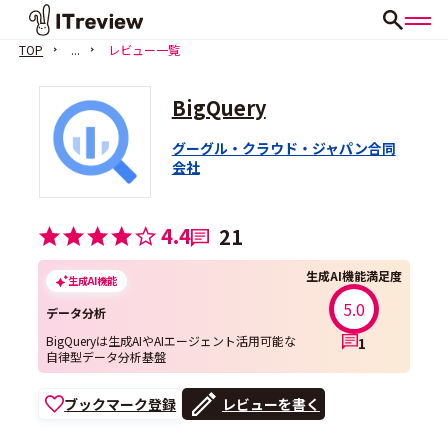
TOP
...
レビュー一覧
BigQuery
グーグル・クラウド・ジャパン合同
会社
4.4
21
生成AI機能満足度
生成AI機能
5.0
データ分析
BigQueryは生成AIやAIエージェント活用可能な
1
自律型データ分析基盤
ブックマーク登録
レビューを書く