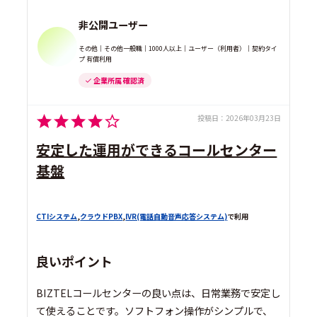
非公開ユーザー
その他｜その他一般職｜1000人以上｜ユーザー（利用者）｜契約タイ
プ 有償利用
企業所属 確認済
投稿日：
2026年03月23日
安定した運用ができるコールセンター
基盤
CTIシステム
,
クラウドPBX
,
IVR(電話自動音声応答システム)
で利用
良いポイント
BIZTELコールセンターの良い点は、日常業務で安定し
て使えることです。ソフトフォン操作がシンプルで、