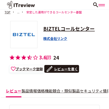
TOP
...
安定した運用ができるコールセンター基盤
BIZTELコールセンター
株式会社リンク
3.6
24
ブックマーク登録
レビューを書く
レビュー
製品情報
価格
機能
競合・類似製品
セキュリティ情