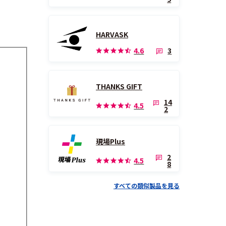
HARVASK
3
4.6
THANKS GIFT
14
4.5
2
現場Plus
2
4.5
8
すべての類似製品を見る