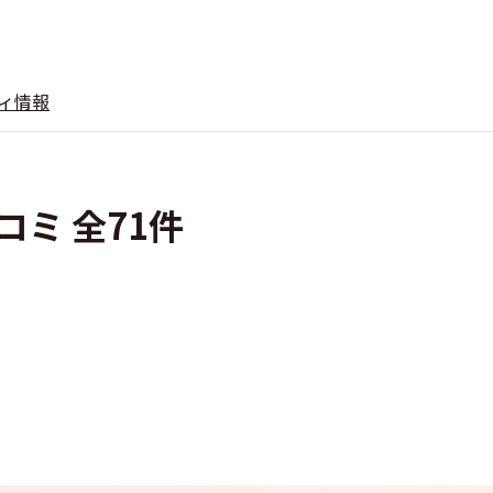
ィ情報
口コミ 全71件