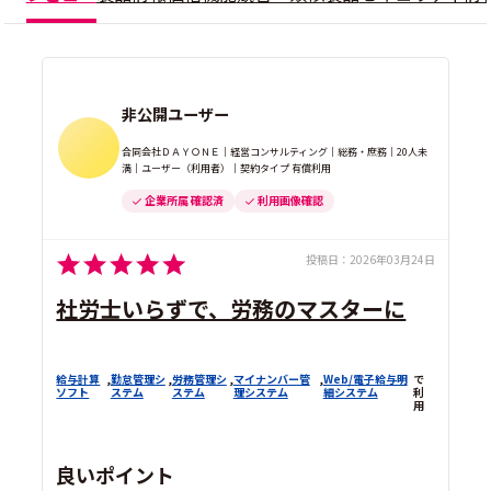
非公開ユーザー
合同会社ＤＡＹＯＮＥ｜経営コンサルティング｜総務・庶務｜20人未
満｜ユーザー（利用者）｜契約タイプ 有償利用
企業所属 確認済
利用画像確認
投稿日：
2026年03月24日
社労士いらずで、労務のマスターに
給与計算
,
勤怠管理シ
,
労務管理シ
,
マイナンバー管
,
Web/電子給与明
で
ソフト
ステム
ステム
理システム
細システム
利
用
良いポイント