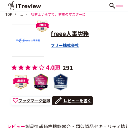
TOP
...
社労士いらずで、労務のマスターに
freee人事労務
フリー株式会社
4.0
291
ブックマーク登録
レビューを書く
レビュー
製品情報
価格
機能
競合・類似製品
セキュリティ情