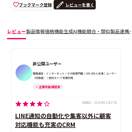
ブックマーク登録
レビューを書く
レビュー
製品情報
価格
機能
生成AI機能
競合・類似製品
連携
非公開ユーザー
情報通信・インターネット｜その他専門職｜100-300人未満｜ユーザー
（利用者）｜契約タイプ 有償利用
企業所属 確認済
投稿日：
2025年11月27日
LINE通知の自動化や集客以外に顧客
対応機能も充実のCRM