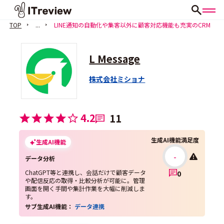
TOP
...
LINE通知の自動化や集客以外に顧客対応機能も充実のCRM
L Message
株式会社ミショナ
4.2
11
生成AI機能満足度
生成AI機能
-
データ分析
ChatGPT等と連携し、会話だけで顧客データ
0
や配信反応の取得・比較分析が可能に。管理
画面を開く手間や集計作業を大幅に削減しま
す。
サブ生成AI機能：
データ連携