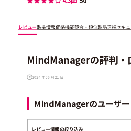
4.3
50
レビュー
製品情報
価格
機能
競合・類似製品
連携
セキュ
MindManagerの評判
2024 年 06 月 21 日
MindManagerのユー
レビュー情報の絞り込み