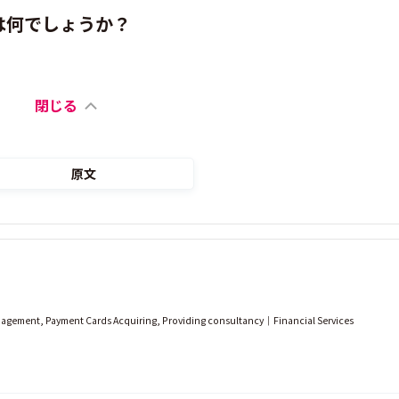
は何でしょうか？
閉じる
原文
gement, Payment Cards Acquiring, Providing consultancy｜Financial Services