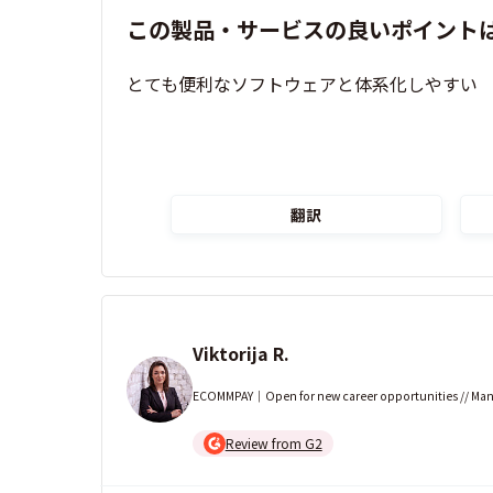
この製品・サービスの良いポイント
とても便利なソフトウェアと体系化しやすい
翻訳
Viktorija R.
ECOMMPAY｜Open for new career opportunities // Mana
Review from G2