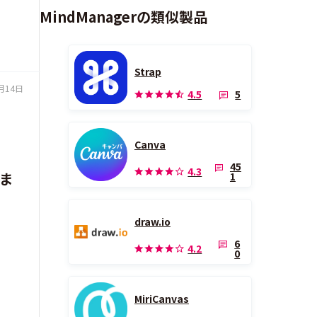
MindManagerの類似製品
Strap
月14日
5
4.5
Canva
45
4.3
ま
1
draw.io
6
4.2
0
MiriCanvas