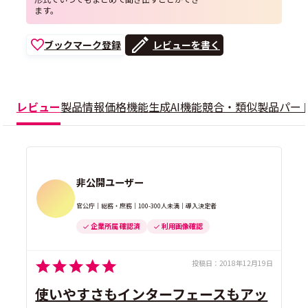
ます。
ブックマーク登録
レビューを書く
レビュー
製品情報
価格
機能
生成AI機能
競合・類似製品
パー
非公開ユーザー
官公庁｜総務・庶務｜100-300人未満｜導入決定者
企業所属 確認済
利用画像確認
投稿日：
2018年12月19日
使いやすさもインターフェースもアッ