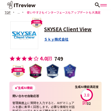
TOP
...
使いやすさもインターフェースもアップデートも大満足
SKYSEA Client View
Ｓｋｙ株式会社
4.0
749
生成AI機能満足度
生成AI機能
3.8
問い合わせ自動応答
管理画面上に質問を入力すると、AIがマニュア
32
ルを基に素早く回答します。必要な情報を対話
形式でいつでもまとめて聞き出すことができ