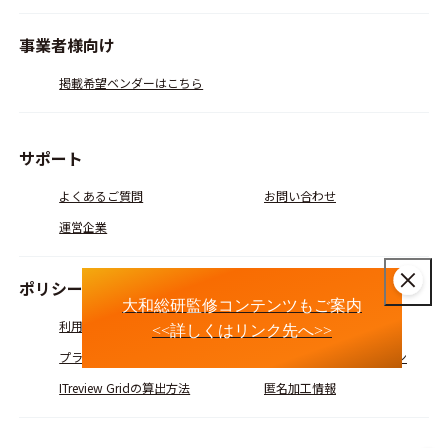
事業者様向け
掲載希望ベンダーはこちら
サポート
よくあるご質問
お問い合わせ
運営企業
ポリシー
大和総研監修コンテンツもご案内
利用規約
会員規約
<<詳しくはリンク先へ>>
プライバシーポリシー
コミュニティガイドライン
ITreview Gridの算出方法
匿名加工情報