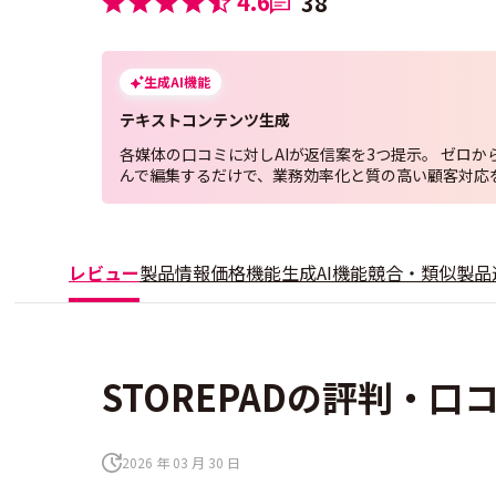
4.6
38
生成AI機能
テキストコンテンツ生成
各媒体の口コミに対しAIが返信案を3つ提示。 ゼロ
んで編集するだけで、業務効率化と質の高い顧客対応
レビュー
製品情報
価格
機能
生成AI機能
競合・類似製品
STOREPADの評判・口コ
2026 年 03 月 30 日