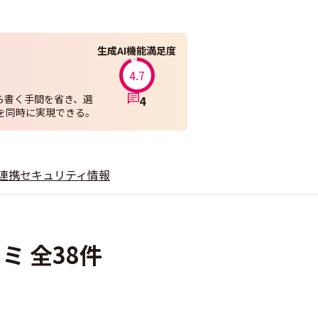
生成AI機能満足度
4.7
から書く手間を省き、選
4
を同時に実現できる。
連携
セキュリティ情報
ミ 全38件