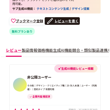
用可能。
サブ生成AI機能：
テキストコンテンツ生成
/
デザイン提案
ブックマーク登録
レビューを書く
無料プランあり
レビュー
製品情報
価格
機能
生成AI機能
競合・類似製品
連携
生成AI機能レビュー掲載
非公開ユーザー
その他｜デザイン・クリエイティブ職｜20-50人未満｜ユーザー（利用
者）｜契約タイプ 有償利用
企業所属 確認済
投稿日：
2026年05月29日