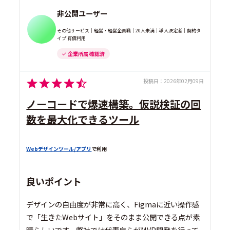
非公開ユーザー
その他サービス｜経営・経営企画職｜20人未満｜導入決定者｜契約タ
イプ 有償利用
企業所属 確認済
投稿日：
2026年02月09日
ノーコードで爆速構築。仮説検証の回
数を最大化できるツール
Webデザインツール/アプリ
で利用
良いポイント
デザインの自由度が非常に高く、Figmaに近い操作感
で「生きたWebサイト」をそのまま公開できる点が素
晴らしいです。弊社では代表自らがMVP開発を行って