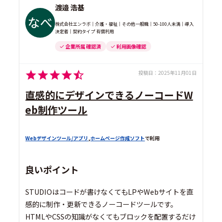
渡邉 浩基
株式会社エンラボ｜介護・福祉｜その他一般職｜50-100人未満｜導入
決定者｜契約タイプ 有償利用
企業所属 確認済
利用画像確認
投稿日：
2025年11月01日
直感的にデザインできるノーコードW
eb制作ツール
Webデザインツール/アプリ
,
ホームページ作成ソフト
で利用
良いポイント
STUDIOはコードが書けなくてもLPやWebサイトを直
感的に制作・更新できるノーコードツールです。
HTMLやCSSの知識がなくてもブロックを配置するだけ