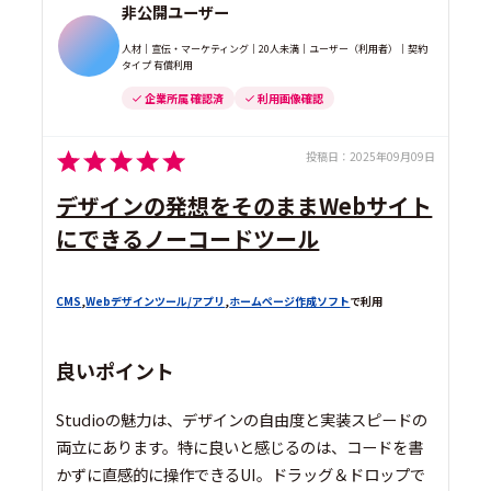
非公開ユーザー
人材｜宣伝・マーケティング｜20人未満｜ユーザー（利用者）｜契約
タイプ 有償利用
企業所属 確認済
利用画像確認
投稿日：
2025年09月09日
デザインの発想をそのままWebサイト
にできるノーコードツール
CMS
,
Webデザインツール/アプリ
,
ホームページ作成ソフト
で利用
良いポイント
Studioの魅力は、デザインの自由度と実装スピードの
両立にあります。特に良いと感じるのは、コードを書
かずに直感的に操作できるUI。ドラッグ＆ドロップで